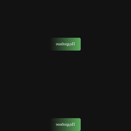
Стрижка ножницами
Данная стрижка выполняется ножницами, но часто
использует и другие инструменты в тандеме для
придания причёске уникальности.
Подробнее
Камуфляж, тонирование бороды
Тонирование — процедура для маскировки седины или
смены имиджа.
Подробнее