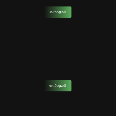
многоступенчатый ритуал.
Подробнее
Детская стрижка
Позвольте сыну с ранних лет почувствовать себя
настоящим мужчиной, окунувшись в атмосферу
барбершопа.
Подробнее