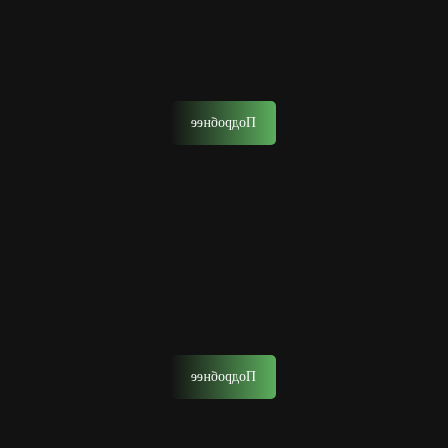
Мужской уход за лицом в барбершопе — это
комплексный уход, который вернет коже здоровье,
упругость и безупречный вид.
Подробнее
Тонирование волос
Тонирование волос поможет вам освежить образ, скрыть
седину или просто придать волосам более насыщенный
и ухоженный вид.
Подробнее