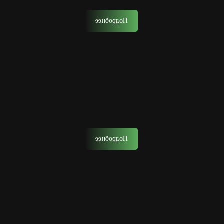
Подробнее
Биозавивка
Биозавивка – это техника, в которой не используются
агрессивные химические компоненты
Подробнее
Уход за лицом