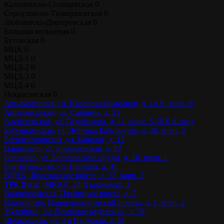
Калининско-Солнцевская
0
Серпуховско-Тимирязевская
0
Люблинско-Дмитровская
0
Большая кольцевая
0
Бутовская
0
МЦК
0
МЦД-1
0
МЦД-2
0
МЦД-3
0
МЦД-4
0
Некрасовская
0
Авиамоторная, ул. Красноказарменная, д. 14 А, корп. 6
Автозаводская, ул. Сайкина, д. 21
Алексеевская, ул. Годовикова, д. 11, корп. 5 (ЖК iLove)
Бабушкинская, ул. Лётчика Бабушкина, д. 39, корп. 3
Багратионовская, ул. Барклая, д. 12
Царицыно, ул. Бирюлевская, д. 43
Борисово, ул. Борисовские пруды, д. 18, корп. 1
Братиславская, ул. Перерва, д. 41
ВДНХ, Ярославское шоссе, д. 12, корп. 2
ТРК Вегас, МКАД, 24-й километр, 1
Волоколамская, Пятницкое шоссе, д. 7
Владыкино, Нововладыкинский проезд, д. 1, корп. 2
Жулебино, 3-е Почтовое отделение, д. 76
Щелковская, ул. 3-я Парковая, д. 61