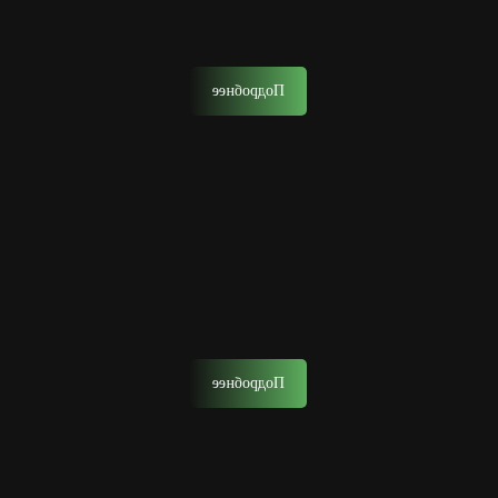
Мастера нашего барбершопа воплотят в жизнь любые
ваши пожелания от классики до самых смелых решений.
Подробнее
Моделирование бороды
Моделирование бороды — создание желаемой формы
бороды с помощью ножниц, опасной бритвы, шейвера
или машинки.
Подробнее