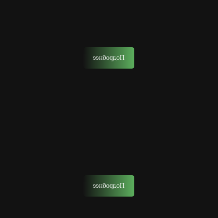
Стрижка отец и сын
Запишитесь на стрижку вместе с сыном.
Подробнее
Удаление волос воском
Это эффективный способ удаления волос на лице на
длительный срок с помощью горячего воска.
Подробнее