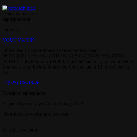
федеральная сеть
барбершопов
соцсети:
YOUT
VK
TIK
Общество с ограниченной ответственностью
«КЛАБОРГ ГРУПП» ИНН / КПП 5018179478 / 501801001
ОГРН 1155018002655 141090, Московская обл., г.о. Королёв, г.
Королёв, мкр. Юбилейный, ул. Ленинская, д.12, пом.9, комн.
1А.
+7(925) 106-18-26
Телефон барбершопа
Адрес: Фрязино, ул. Советская, д. 10 А
Запишитесь через приложение:
Быстрые ссылки