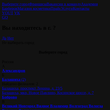
Выберите город
Франшиза
Вакансии в команду
Академия
Барберов
Магазин косметики
Прайс
Услуги
Контакты
YOUT
VK
GO
Вы находитесь в г.
?
Да
Нет
Не выбирать город
Выберите город
Россия
А
Александров
Б
Балашиха
(2)
Найдено филиалов: 2
Балашиха, проспект Ленина, д. 23/5
Балашиха, мкр. Новое Павлино, Косинское шоссе, д. 7
Боброво
В
Великий Новгород
Видное
Владимир
Волгоград
Вологда