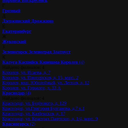
Воронеж
Воскресенск
Г
Грозный
Д
Дзержинский
Дрожжино
Е
Екатеринбург
Ж
Жуковский
З
Зеленогорск
Зеленоград
Златоуст
К
Калуга
Каспийск
Кинешма
Королев
(4)
Найдено филиалов: 4
Королев, ул. Исаева, д. 7
Королев, ул. Пионерская, д. 15, корп. 2
Королев, мкр. Юбилейный, ул. Лесная, д. 12
Королев, ул. Горького, д. 33 А
Краснодар
(4)
Найдено филиалов: 4
Краснодар, ул. Будённого, д. 129
Краснодар, ул.Григория Булгакова, д.7 к.1
Краснодар, ул. Казбекская, д. 17
Краснодар, ул. Красных Партизан, д. 1/4, корп. 9
Красногорск
(2)