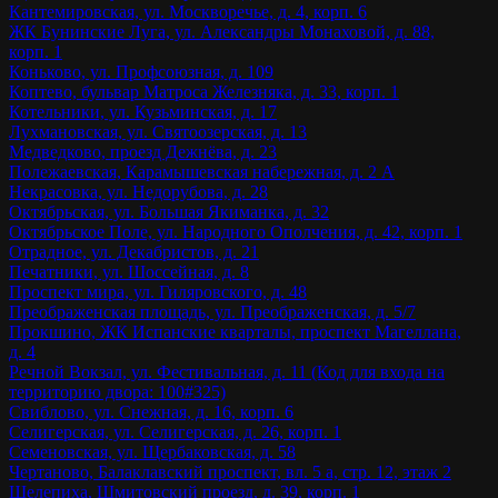
Кантемировская, ул. Москворечье, д. 4, корп. 6
ЖК Бунинские Луга, ул. Александры Монаховой, д. 88,
корп. 1
Коньково, ул. Профсоюзная, д. 109
Коптево, бульвар Матроса Железняка, д. 33, корп. 1
Котельники, ул. Кузьминская, д. 17
Лухмановская, ул. Святоозерская, д. 13
Медведково, проезд Дежнёва, д. 23
Полежаевская, Карамышевская набережная, д. 2 А
Некрасовка, ул. Недорубова, д. 28
Октябрьская, ул. Большая Якиманка, д. 32
Октябрьское Поле, ул. Народного Ополчения, д. 42, корп. 1
Отрадное, ул. Декабристов, д. 21
Печатники, ул. Шоссейная, д. 8
Проспект мира, ул. Гиляровского, д. 48
Преображенская площадь, ул. Преображенская, д. 5/7
Прокшино, ЖК Испанские кварталы, проспект Магеллана,
д. 4
Речной Вокзал, ул. Фестивальная, д. 11 (Код для входа на
территорию двора: 100#325)
Свиблово, ул. Снежная, д. 16, корп. 6
Селигерская, ул. Селигерская, д. 26, корп. 1
Семеновская, ул. Щербаковская, д. 58
Чертаново, Балаклавский проспект, вл. 5 а, стр. 12, этаж 2
Шелепиха, Шмитовский проезд, д. 39, корп. 1