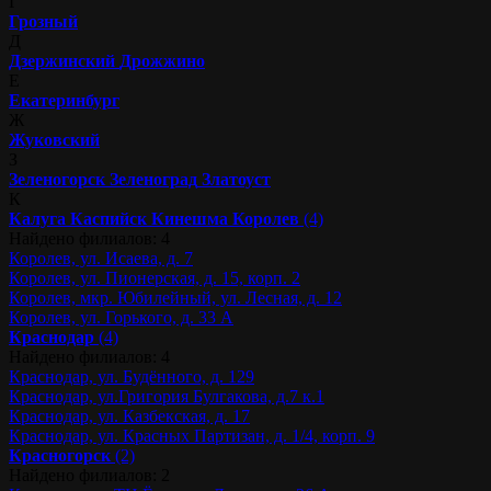
Г
Грозный
Д
Дзержинский
Дрожжино
Е
Екатеринбург
Ж
Жуковский
З
Зеленогорск
Зеленоград
Златоуст
К
Калуга
Каспийск
Кинешма
Королев
(4)
Найдено филиалов: 4
Королев, ул. Исаева, д. 7
Королев, ул. Пионерская, д. 15, корп. 2
Королев, мкр. Юбилейный, ул. Лесная, д. 12
Королев, ул. Горького, д. 33 А
Краснодар
(4)
Найдено филиалов: 4
Краснодар, ул. Будённого, д. 129
Краснодар, ул.Григория Булгакова, д.7 к.1
Краснодар, ул. Казбекская, д. 17
Краснодар, ул. Красных Партизан, д. 1/4, корп. 9
Красногорск
(2)
Найдено филиалов: 2