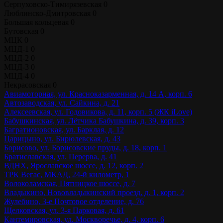
Серпуховско-Тимирязевская
0
Люблинско-Дмитровская
0
Большая кольцевая
0
Бутовская
0
МЦК
0
МЦД-1
0
МЦД-2
0
МЦД-3
0
МЦД-4
0
Некрасовская
0
Авиамоторная, ул. Красноказарменная, д. 14 А, корп. 6
Автозаводская, ул. Сайкина, д. 21
Алексеевская, ул. Годовикова, д. 11, корп. 5 (ЖК iLove)
Бабушкинская, ул. Лётчика Бабушкина, д. 39, корп. 3
Багратионовская, ул. Барклая, д. 12
Царицыно, ул. Бирюлевская, д. 43
Борисово, ул. Борисовские пруды, д. 18, корп. 1
Братиславская, ул. Перерва, д. 41
ВДНХ, Ярославское шоссе, д. 12, корп. 2
ТРК Вегас, МКАД, 24-й километр, 1
Волоколамская, Пятницкое шоссе, д. 7
Владыкино, Нововладыкинский проезд, д. 1, корп. 2
Жулебино, 3-е Почтовое отделение, д. 76
Щелковская, ул. 3-я Парковая, д. 61
Кантемировская, ул. Москворечье, д. 4, корп. 6