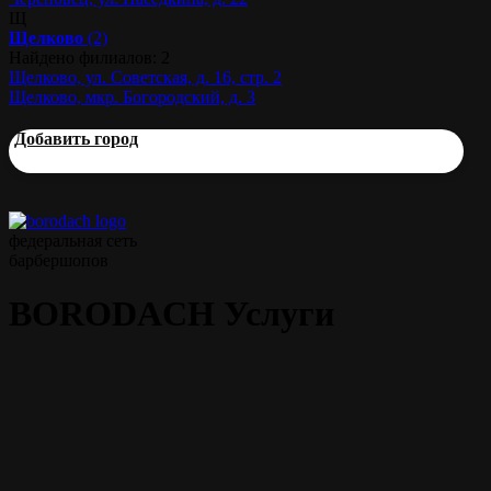
Щ
Щелково
(2)
Найдено филиалов: 2
Щелково, ул. Советская, д. 16, стр. 2
Щелково, мкр. Богородский, д. 3
Добавить город
федеральная сеть
барбершопов
BORODACH Услуги
Мужская стрижка
45 мин.
от 1000 р.
Моделирование бороды
45 мин.
от 700 р.
Классическая стрижка
60 мин.
от 1300 р.
ножницами