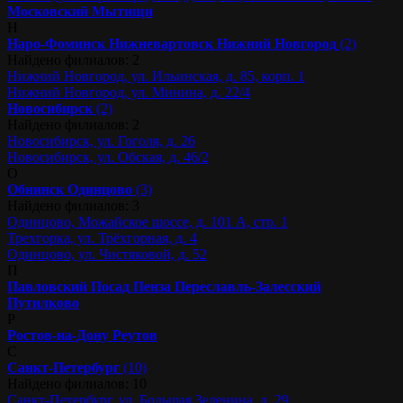
Московский
Мытищи
Н
Наро-Фоминск
Нижневартовск
Нижний Новгород
(2)
Найдено филиалов: 2
Нижний Новгород, ул. Ильинская, д. 85, корп. 1
Нижний Новгород, ул. Минина, д. 22/4
Новосибирск
(2)
Найдено филиалов: 2
Новосибирск, ул. Гоголя, д. 26
Новосибирск, ул. Обская, д. 46/2
О
Обнинск
Одинцово
(3)
Найдено филиалов: 3
Одинцово, Можайское шоссе, д. 101 А, стр. 1
Трехгорка, ул. Трёхгорная, д. 4
Одинцово, ул. Чистяковой, д. 52
П
Павловский Посад
Пенза
Переславль-Залесский
Путилково
Р
Ростов-на-Дону
Реутов
С
Санкт-Петербург
(10)
Найдено филиалов: 10
Санкт-Петербург, ул. Большая Зеленина, д. 29