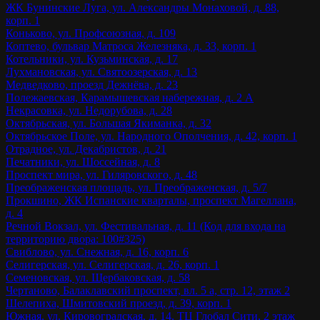
ЖК Бунинские Луга, ул. Александры Монаховой, д. 88,
корп. 1
Коньково, ул. Профсоюзная, д. 109
Коптево, бульвар Матроса Железняка, д. 33, корп. 1
Котельники, ул. Кузьминская, д. 17
Лухмановская, ул. Святоозерская, д. 13
Медведково, проезд Дежнёва, д. 23
Полежаевская, Карамышевская набережная, д. 2 А
Некрасовка, ул. Недорубова, д. 28
Октябрьская, ул. Большая Якиманка, д. 32
Октябрьское Поле, ул. Народного Ополчения, д. 42, корп. 1
Отрадное, ул. Декабристов, д. 21
Печатники, ул. Шоссейная, д. 8
Проспект мира, ул. Гиляровского, д. 48
Преображенская площадь, ул. Преображенская, д. 5/7
Прокшино, ЖК Испанские кварталы, проспект Магеллана,
д. 4
Речной Вокзал, ул. Фестивальная, д. 11 (Код для входа на
территорию двора: 100#325)
Свиблово, ул. Снежная, д. 16, корп. 6
Селигерская, ул. Селигерская, д. 26, корп. 1
Семеновская, ул. Щербаковская, д. 58
Чертаново, Балаклавский проспект, вл. 5 а, стр. 12, этаж 2
Шелепиха, Шмитовский проезд, д. 39, корп. 1
Южная, ул. Кировоградская, д. 14, ТЦ Глобал Сити, 2 этаж