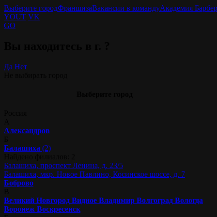
Выберите город
Франшиза
Вакансии в команду
Академия Барбе
YOUT
VK
GO
Вы находитесь в г.
?
Да
Нет
Не выбирать город
Выберите город
Россия
А
Александров
Б
Балашиха
(2)
Найдено филиалов: 2
Балашиха, проспект Ленина, д. 23/5
Балашиха, мкр. Новое Павлино, Косинское шоссе, д. 7
Боброво
В
Великий Новгород
Видное
Владимир
Волгоград
Вологда
Воронеж
Воскресенск