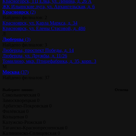
Красногорск, ТЦ Ёлка, ул. Ленина, д. 26 А
ЖК Ильинские луга, ул. Архангельская, д. 6
Красноярск
(2)
Найдено филиалов: 2
Красноярск, ул. Карла Маркса, д. 34
Красноярск, ул. Елены Стасовой, д. 48б
Л
Люберцы
(3)
Найдено филиалов: 3
Люберцы, проспект Победы, д. 14
Люберцы, ул. Дружбы, д. 11/26
Томилино, мкр. Птицефабрика, д. 35, корп. 3
М
Москва
(37)
Найдено филиалов: 37
Выберите линию:
Отмена
Сокольническая
0
Замоскворецкая
0
Арбатско-Покровская
0
Филёвская
0
Кольцевая
0
Калужско-Рижская
0
Таганско-Краснопресненская
0
Калининско-Солнцевская
0